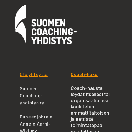
Ota yhteyttä
Coach-haku
Coach-hausta
Suomen
löydät itsellesi tai
Coaching-
organisaatiollesi
yhdistys ry
koulutetun,
ammattitaitoisen
Puheenjohtaja
ja eettistä
Annele Aarni-
toimintatapaa
Wiklund
noudattavan