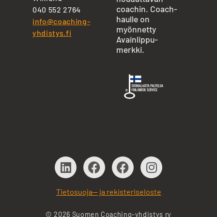
coachin. Coach-
040 552 2764
haulle on
info@coaching-
myönnetty
yhdistys.fi
Avainlippu-
merkki.
Tietosuoja— ja rekisteriseloste
© 2026 Suomen Coaching-yhdistys ry