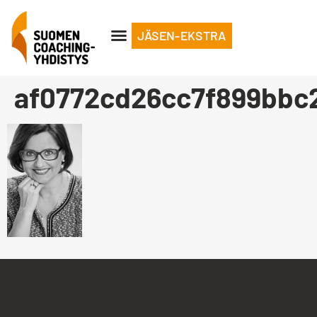
JÄSEN-EKSTRA
af0772cd26cc7f899bbc2