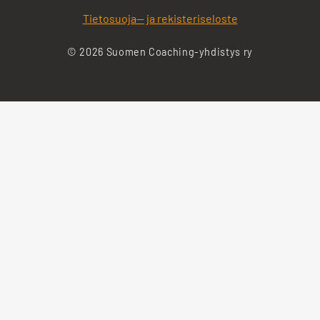
Tietosuoja— ja rekisteriseloste
© 2026 Suomen Coaching-yhdistys ry