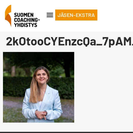
JÄSEN-EKSTRA
2kOtooCYEnzcQa_7pAM