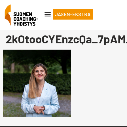
JÄSEN-EKSTRA
2kOtooCYEnzcQa_7pAM