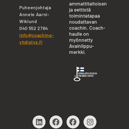
ammattitaitoisen
Puheenjohtaja
ja eettistä
Annele Aarni-
toimintatapaa
Wiklund
noudattavan
coachin. Coach-
040 552 2764
haulle on
info@coaching-
myönnetty
yhdistys.fi
Avainlippu-
merkki.