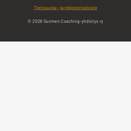
Tietosuoja— ja rekisteriseloste
© 2026 Suomen Coaching-yhdistys ry