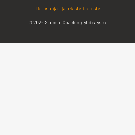
Tietosuoja— ja rekisteriseloste
© 2026 Suomen Coaching-yhdistys ry