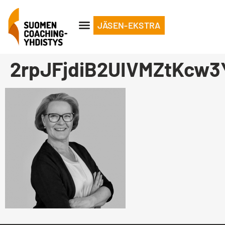
JÄSEN-EKSTRA
2rpJFjdiB2UIVMZtKcw