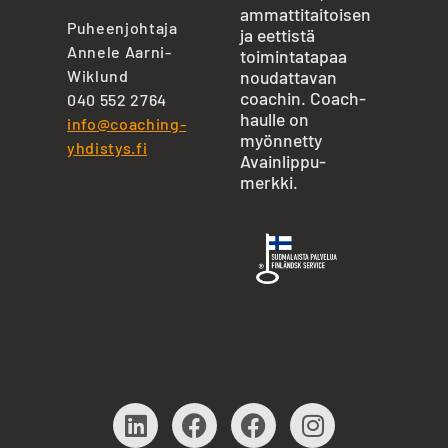
ammattitaitoisen
Puheenjohtaja
ja eettistä
Annele Aarni-
toimintatapaa
Wiklund
noudattavan
coachin. Coach-
040 552 2764
haulle on
info@coaching-
myönnetty
yhdistys.fi
Avainlippu-
merkki.