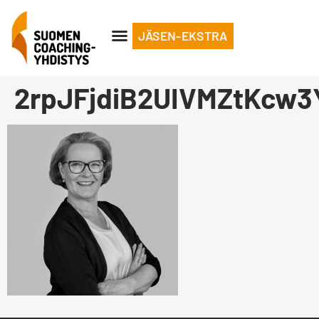
JÄSEN-EKSTRA
2rpJFjdiB2UIVMZtKcw