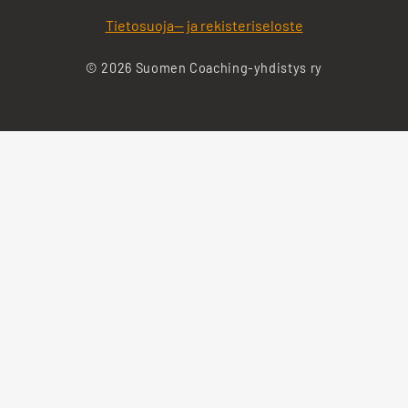
Tietosuoja— ja rekisteriseloste
© 2026 Suomen Coaching-yhdistys ry