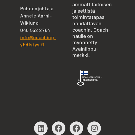
ammattitaitoisen
Puheenjohtaja
ja eettistä
Annele Aarni-
toimintatapaa
Wiklund
noudattavan
coachin. Coach-
040 552 2764
haulle on
info@coaching-
myönnetty
yhdistys.fi
Avainlippu-
merkki.