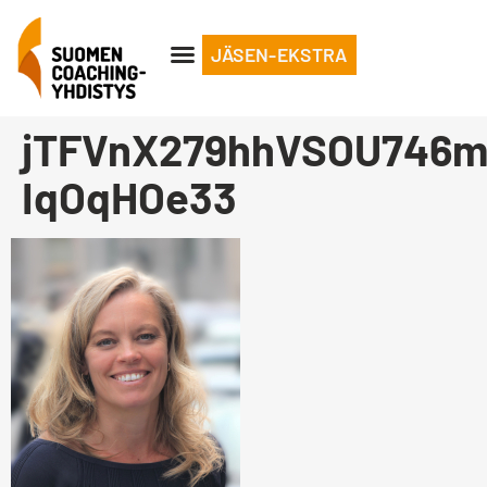
JÄSEN-EKSTRA
jTFVnX279hhVSOU746mh
IqOqHOe33