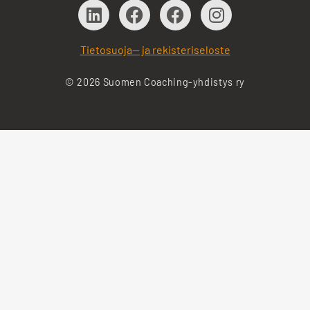
Tietosuoja— ja rekisteriseloste
© 2026 Suomen Coaching-yhdistys ry