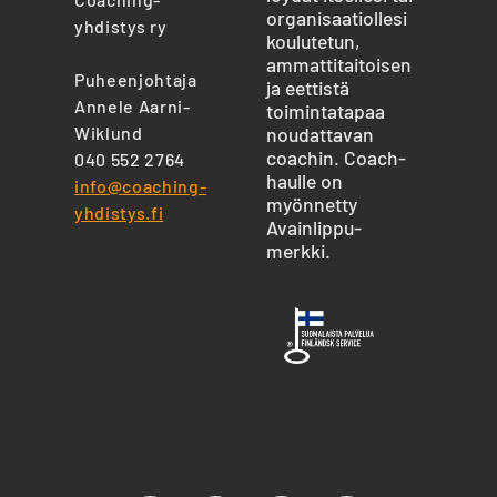
organisaatiollesi
yhdistys ry
koulutetun,
ammattitaitoisen
Puheenjohtaja
ja eettistä
Annele Aarni-
toimintatapaa
Wiklund
noudattavan
coachin. Coach-
040 552 2764
haulle on
info@coaching-
myönnetty
yhdistys.fi
Avainlippu-
merkki.