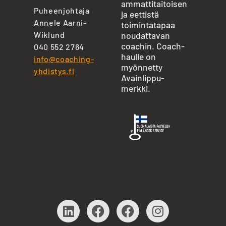
ammattitaitoisen
Puheenjohtaja
ja eettistä
Annele Aarni-
toimintatapaa
Wiklund
noudattavan
coachin. Coach-
040 552 2764
haulle on
info@coaching-
myönnetty
yhdistys.fi
Avainlippu-
merkki.