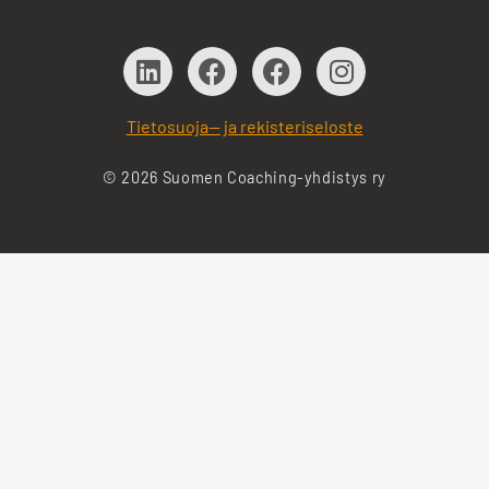
Tietosuoja— ja rekisteriseloste
© 2026 Suomen Coaching-yhdistys ry