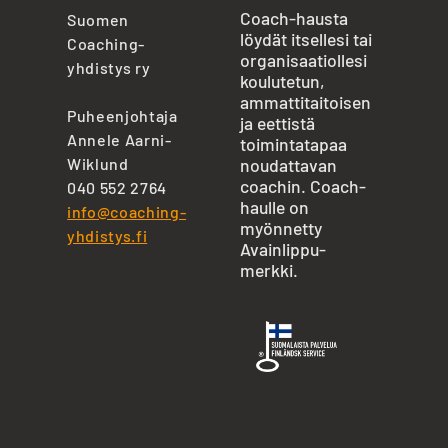
Coach-hausta
Suomen
löydät itsellesi tai
Coaching-
organisaatiollesi
yhdistys ry
koulutetun,
ammattitaitoisen
Puheenjohtaja
ja eettistä
Annele Aarni-
toimintatapaa
Wiklund
noudattavan
coachin. Coach-
040 552 2764
haulle on
info@coaching-
myönnetty
yhdistys.fi
Avainlippu-
merkki.