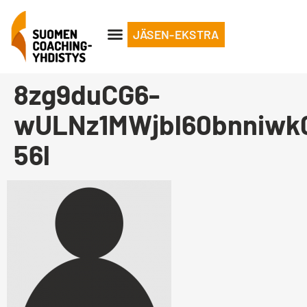
JÄSEN-EKSTRA
8zg9duCG6-
wULNz1MWjbl60bnniwk
56l