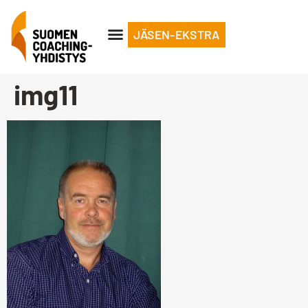
JÄSEN-EKSTRA
img11