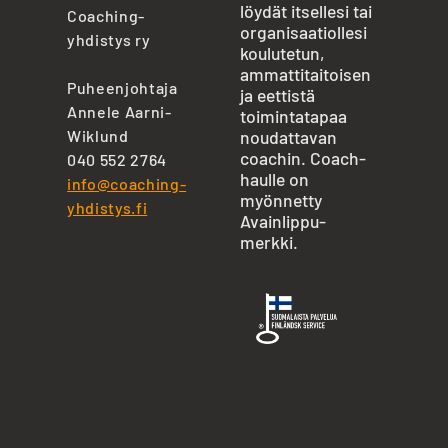
löydät itsellesi tai
Coaching-
organisaatiollesi
yhdistys ry
koulutetun,
ammattitaitoisen
Puheenjohtaja
ja eettistä
Annele Aarni-
toimintatapaa
Wiklund
noudattavan
coachin. Coach-
040 552 2764
haulle on
info@coaching-
myönnetty
yhdistys.fi
Avainlippu-
merkki.