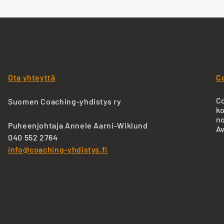
Ota yhteyttä
C
Co
Suomen Coaching-yhdistys ry
ko
no
Puheenjohtaja Annele Aarni-Wiklund
Av
040 552 2764
info@coaching-yhdistys.fi