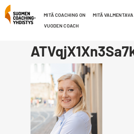
MITÄ COACHING ON
MITÄ VALMENTAVA
VUODEN COACH
ATVqjX1Xn3Sa7