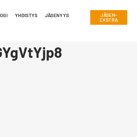
JÄSEN-
OGI
YHDISTYS
JÄSENYYS
EKSTRA
YgVtYjp8