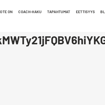
 OTE ON
COACH-HAKU
TAPAHTUMAT
EETTISYYS
BL
kMWTy21jFQBV6hiYKG