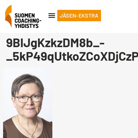
JÄSEN-EKSTRA
9BlJgKzkzDM8b_-
_5kP49qUtkoZCoXDjCz