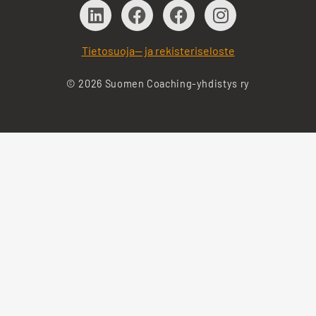
Tietosuoja— ja rekisteriseloste
© 2026 Suomen Coaching-yhdistys ry