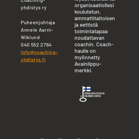
organisaatiollesi
yhdistys ry
koulutetun,
ammattitaitoisen
Puheenjohtaja
ja eettistä
Annele Aarni-
toimintatapaa
Wiklund
noudattavan
coachin. Coach-
040 552 2764
haulle on
info@coaching-
myönnetty
yhdistys.fi
Avainlippu-
merkki.