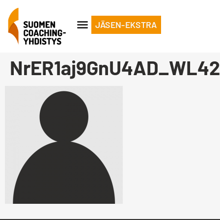
JÄSEN-EKSTRA
NrER1aj9GnU4AD_WL42