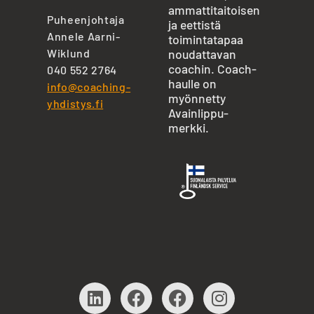
ammattitaitoisen
Puheenjohtaja
ja eettistä
Annele Aarni-
toimintatapaa
Wiklund
noudattavan
coachin. Coach-
040 552 2764
haulle on
info@coaching-
myönnetty
yhdistys.fi
Avainlippu-
merkki.