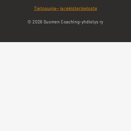
Tietosuoja— ja rekisteriseloste
© 2026 Suomen Coaching-yhdistys ry