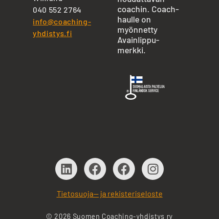
coachin. Coach-
040 552 2764
haulle on
info@coaching-
myönnetty
yhdistys.fi
Avainlippu-
merkki.
Tietosuoja— ja rekisteriseloste
© 2026 Suomen Coaching-yhdistys ry