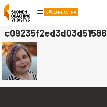
JÄSEN-EKSTRA
c09235f2ed3d03d51586