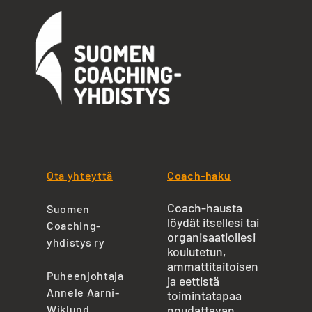
Ota yhteyttä
Coach-haku
Coach-hausta
Suomen
löydät itsellesi tai
Coaching-
organisaatiollesi
yhdistys ry
koulutetun,
ammattitaitoisen
Puheenjohtaja
ja eettistä
Annele Aarni-
toimintatapaa
Wiklund
noudattavan