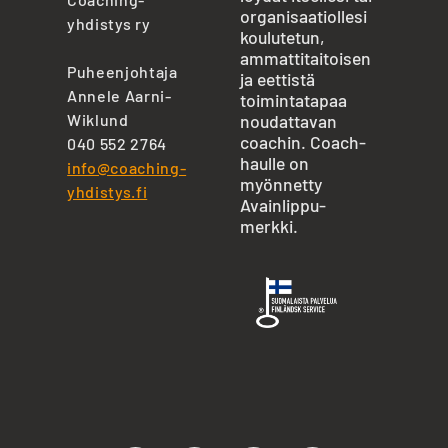
organisaatiollesi
yhdistys ry
koulutetun,
ammattitaitoisen
Puheenjohtaja
ja eettistä
Annele Aarni-
toimintatapaa
Wiklund
noudattavan
coachin. Coach-
040 552 2764
haulle on
info@coaching-
myönnetty
yhdistys.fi
Avainlippu-
merkki.