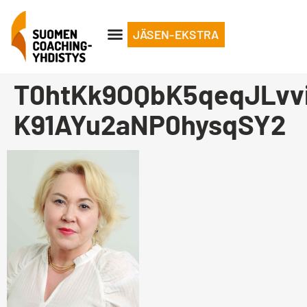
JÄSEN-EKSTRA
T0htKk9OQbK5qeqJLvv
K91AYu2aNP0hysqSY2