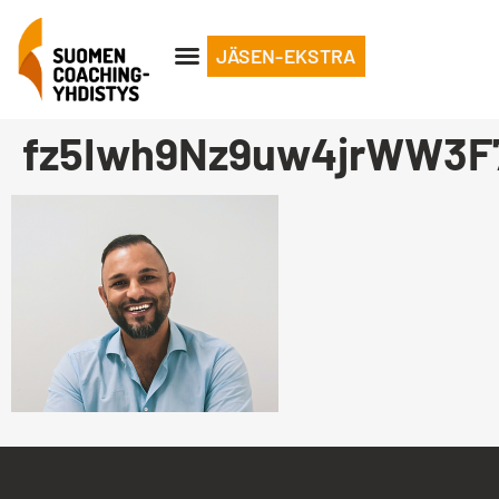
JÄSEN-EKSTRA
fz5Iwh9Nz9uw4jrWW3