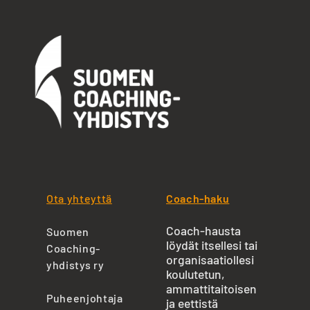
Ota yhteyttä
Coach-haku
Coach-hausta
Suomen
löydät itsellesi tai
Coaching-
organisaatiollesi
yhdistys ry
koulutetun,
ammattitaitoisen
Puheenjohtaja
ja eettistä