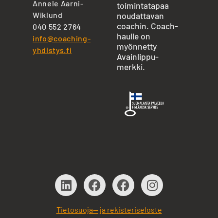
Annele Aarni-
toimintatapaa
Wiklund
noudattavan
coachin. Coach-
040 552 2764
haulle on
info@coaching-
myönnetty
yhdistys.fi
Avainlippu-
merkki.
Tietosuoja— ja rekisteriseloste