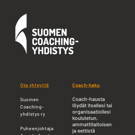
Ota yhteyttä
Coach-haku
Coach-hausta
Suomen
löydät itsellesi tai
Coaching-
organisaatiollesi
yhdistys ry
koulutetun,
ammattitaitoisen
Puheenjohtaja
ja eettistä