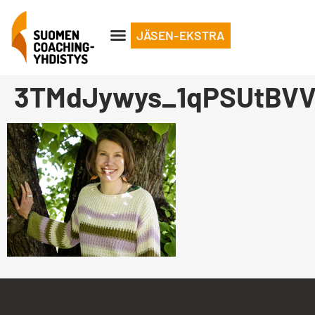
JÄSEN-EKSTRA
3TMdJywys_1qPSUtBV