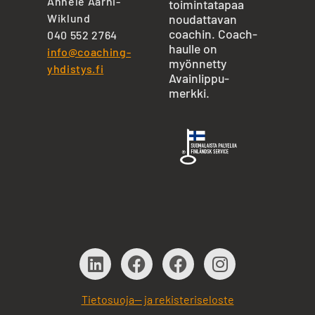
Annele Aarni-
toimintatapaa
Wiklund
noudattavan
coachin. Coach-
040 552 2764
haulle on
info@coaching-
myönnetty
yhdistys.fi
Avainlippu-
merkki.
Tietosuoja— ja rekisteriseloste