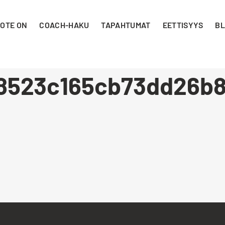
 OTE ON
COACH-HAKU
TAPAHTUMAT
EETTISYYS
BL
8523c165cb73dd26b