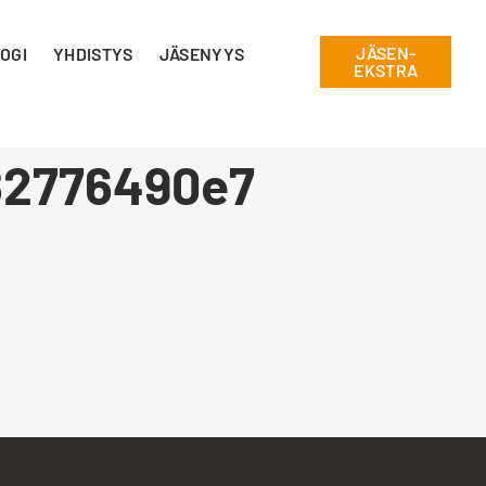
JÄSEN-
OGI
YHDISTYS
JÄSENYYS
EKSTRA
82776490e7