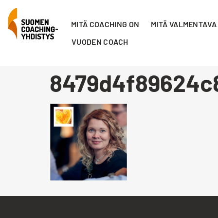
MITÄ COACHING ON
MITÄ VALMENTAVA
VUODEN COACH
8479d4f89624c