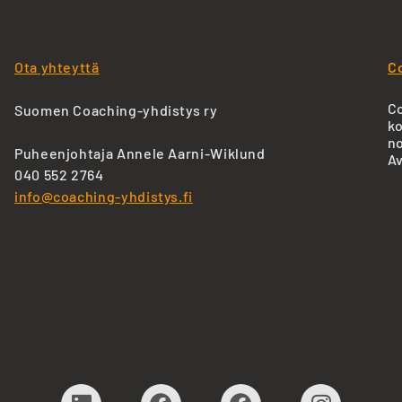
Ota yhteyttä
C
Co
Suomen Coaching-yhdistys ry
ko
no
Puheenjohtaja Annele Aarni-Wiklund
Av
040 552 2764
info@coaching-yhdistys.fi