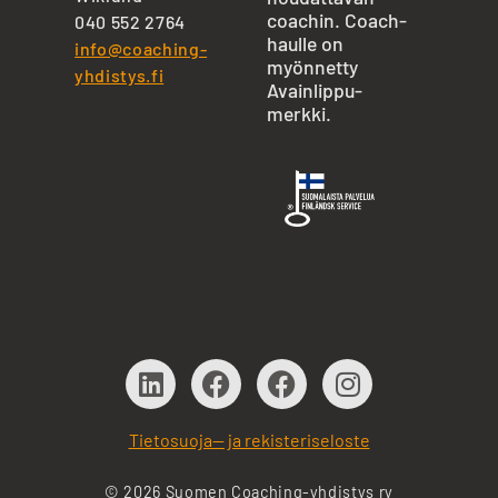
coachin. Coach-
040 552 2764
haulle on
info@coaching-
myönnetty
yhdistys.fi
Avainlippu-
merkki.
Tietosuoja— ja rekisteriseloste
© 2026 Suomen Coaching-yhdistys ry