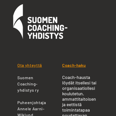
Ota yhteyttä
Coach-haku
Coach-hausta
Suomen
löydät itsellesi tai
Coaching-
organisaatiollesi
yhdistys ry
koulutetun,
ammattitaitoisen
Puheenjohtaja
ja eettistä
Annele Aarni-
toimintatapaa
Wiklund
noudattavan