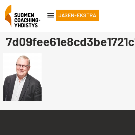
JÄSEN-EKSTRA
7d09fee61e8cd3be1721