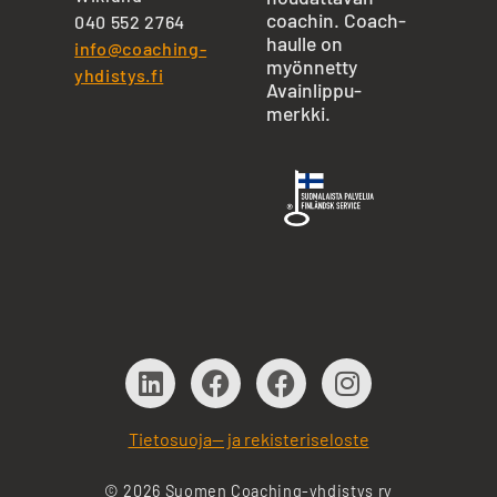
coachin. Coach-
040 552 2764
haulle on
info@coaching-
myönnetty
yhdistys.fi
Avainlippu-
merkki.
Tietosuoja— ja rekisteriseloste
© 2026 Suomen Coaching-yhdistys ry