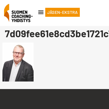
JÄSEN-EKSTRA
7d09fee61e8cd3be1721