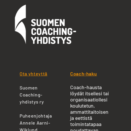
Ota yhteyttä
Coach-haku
Coach-hausta
Suomen
löydät itsellesi tai
Coaching-
organisaatiollesi
yhdistys ry
koulutetun,
ammattitaitoisen
Puheenjohtaja
ja eettistä
Annele Aarni-
toimintatapaa
Wiklund
noudattavan