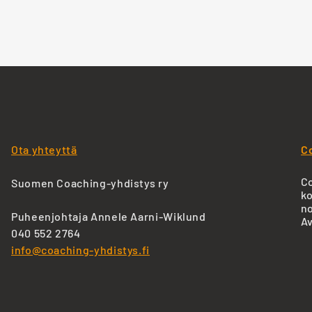
Ota yhteyttä
C
Co
Suomen Coaching-yhdistys ry
ko
no
Puheenjohtaja Annele Aarni-Wiklund
Av
040 552 2764
info@coaching-yhdistys.fi