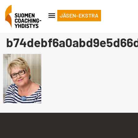
JÄSEN-EKSTRA
b74debf6a0abd9e5d66d