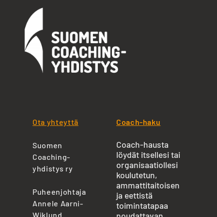
Ota yhteyttä
Coach-haku
Coach-hausta
Suomen
löydät itsellesi tai
Coaching-
organisaatiollesi
yhdistys ry
koulutetun,
ammattitaitoisen
Puheenjohtaja
ja eettistä
Annele Aarni-
toimintatapaa
Wiklund
noudattavan