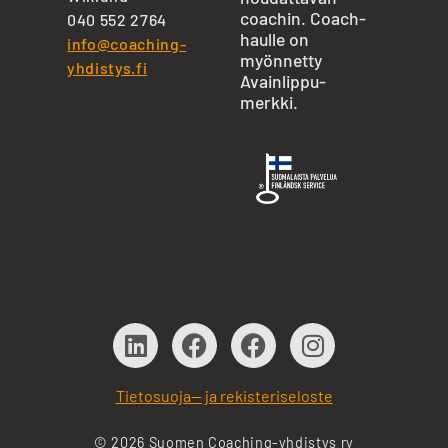
coachin. Coach-
040 552 2764
haulle on
info@coaching-
myönnetty
yhdistys.fi
Avainlippu-
merkki.
Tietosuoja— ja rekisteriseloste
© 2026 Suomen Coaching-yhdistys ry