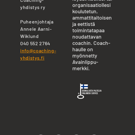
organisaatiollesi
yhdistys ry
koulutetun,
ammattitaitoisen
Puheenjohtaja
ja eettistä
Annele Aarni-
toimintatapaa
Wiklund
noudattavan
coachin. Coach-
040 552 2764
haulle on
info@coaching-
myönnetty
yhdistys.fi
Avainlippu-
merkki.