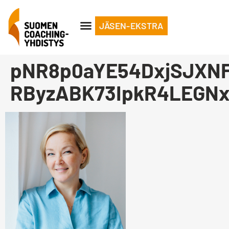
JÄSEN-EKSTRA
pNR8p0aYE54DxjSJXNF
RByzABK73IpkR4LEGN