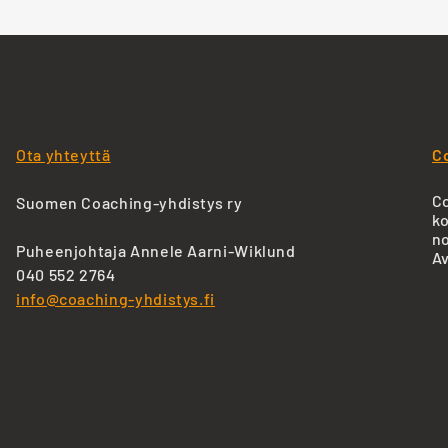
Ota yhteyttä
C
Co
Suomen Coaching-yhdistys ry
ko
no
Puheenjohtaja Annele Aarni-Wiklund
Av
040 552 2764
info@coaching-yhdistys.fi