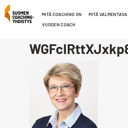
MITÄ COACHING ON
MITÄ VALMENTAVA
VUODEN COACH
WGFcIRttXJxkp