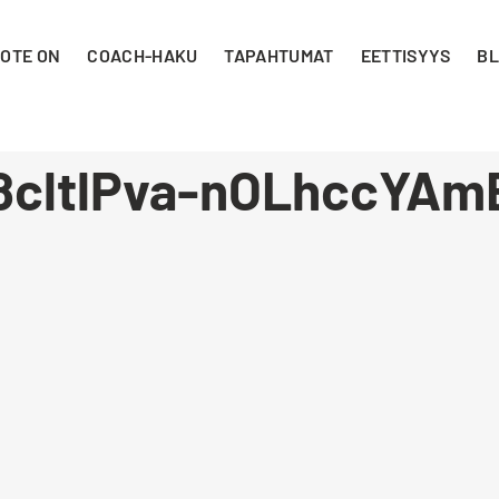
 OTE ON
COACH-HAKU
TAPAHTUMAT
EETTISYYS
BL
8cltlPva-nOLhccYA