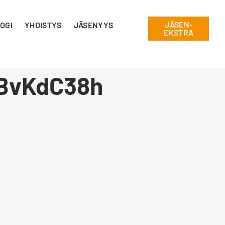
JÄSEN-
OGI
YHDISTYS
JÄSENYYS
EKSTRA
mBvKdC38h