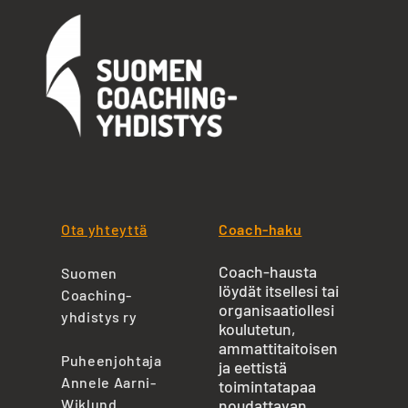
Ota yhteyttä
Coach-haku
Coach-hausta
Suomen
löydät itsellesi tai
Coaching-
organisaatiollesi
yhdistys ry
koulutetun,
ammattitaitoisen
Puheenjohtaja
ja eettistä
Annele Aarni-
toimintatapaa
Wiklund
noudattavan