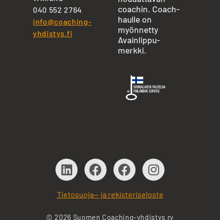
coachin. Coach-
040 552 2764
haulle on
info@coaching-
myönnetty
yhdistys.fi
Avainlippu-
merkki.
Tietosuoja— ja rekisteriseloste
© 2026 Suomen Coaching-yhdistys ry