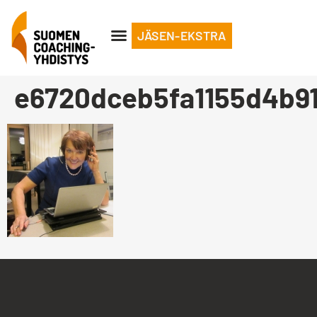
JÄSEN-EKSTRA
e6720dceb5fa1155d4b9