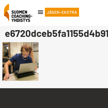
JÄSEN-EKSTRA
e6720dceb5fa1155d4b9