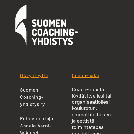
Ota yhteyttä
Coach-haku
Coach-hausta
Suomen
löydät itsellesi tai
Coaching-
organisaatiollesi
yhdistys ry
koulutetun,
ammattitaitoisen
Puheenjohtaja
ja eettistä
Annele Aarni-
toimintatapaa
Wiklund
noudattavan