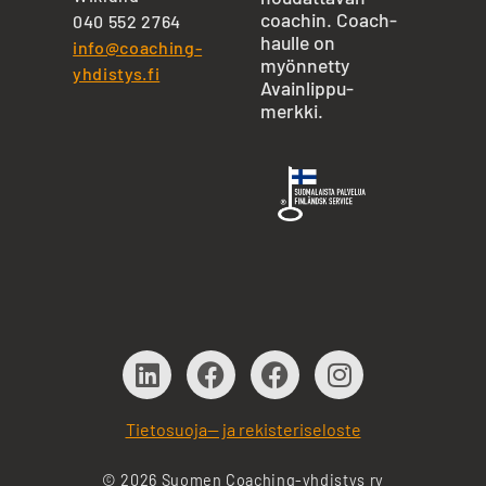
coachin. Coach-
040 552 2764
haulle on
info@coaching-
myönnetty
yhdistys.fi
Avainlippu-
merkki.
Tietosuoja— ja rekisteriseloste
© 2026 Suomen Coaching-yhdistys ry