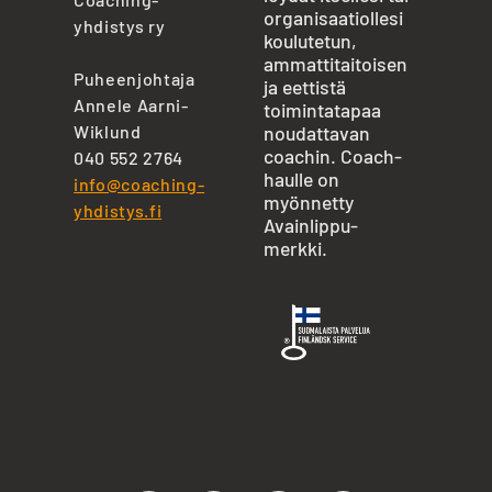
organisaatiollesi
yhdistys ry
koulutetun,
ammattitaitoisen
Puheenjohtaja
ja eettistä
Annele Aarni-
toimintatapaa
Wiklund
noudattavan
coachin. Coach-
040 552 2764
haulle on
info@coaching-
myönnetty
yhdistys.fi
Avainlippu-
merkki.