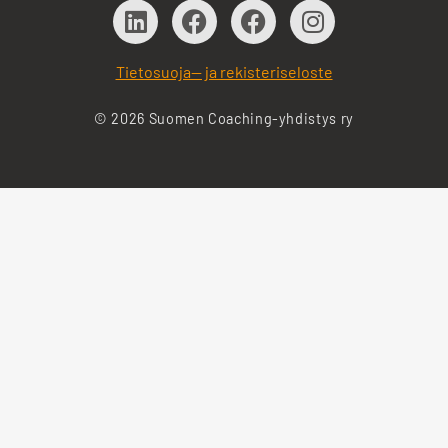
Tietosuoja— ja rekisteriseloste
© 2026 Suomen Coaching-yhdistys ry