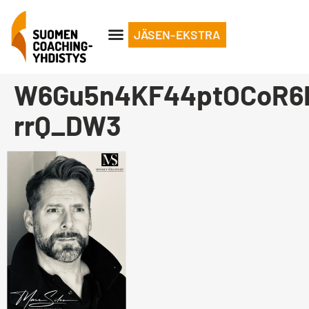
JÄSEN-EKSTRA
W6Gu5n4KF44ptOCoR6
rrQ_DW3