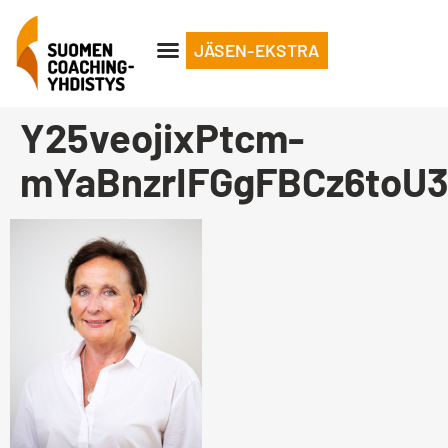
JÄSEN-EKSTRA
Y25veojixPtcm-
mYaBnzrIFGgFBCz6toU