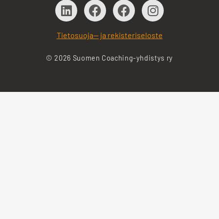
Tietosuoja— ja rekisteriseloste
© 2026 Suomen Coaching-yhdistys ry