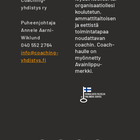
organisaatiollesi
yhdistys ry
koulutetun,
ammattitaitoisen
Puheenjohtaja
ja eettistä
Annele Aarni-
toimintatapaa
Wiklund
noudattavan
coachin. Coach-
040 552 2764
haulle on
info@coaching-
myönnetty
yhdistys.fi
Avainlippu-
merkki.