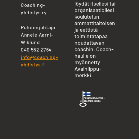
löydät itsellesi tai
Coaching-
organisaatiollesi
yhdistys ry
koulutetun,
ammattitaitoisen
Puheenjohtaja
ja eettistä
Annele Aarni-
toimintatapaa
Wiklund
noudattavan
coachin. Coach-
040 552 2764
haulle on
info@coaching-
myönnetty
yhdistys.fi
Avainlippu-
merkki.