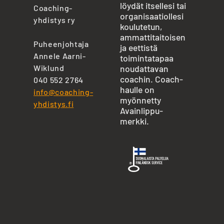
löydät itsellesi tai
Coaching-
organisaatiollesi
yhdistys ry
koulutetun,
ammattitaitoisen
Puheenjohtaja
ja eettistä
Annele Aarni-
toimintatapaa
Wiklund
noudattavan
coachin. Coach-
040 552 2764
haulle on
info@coaching-
myönnetty
yhdistys.fi
Avainlippu-
merkki.