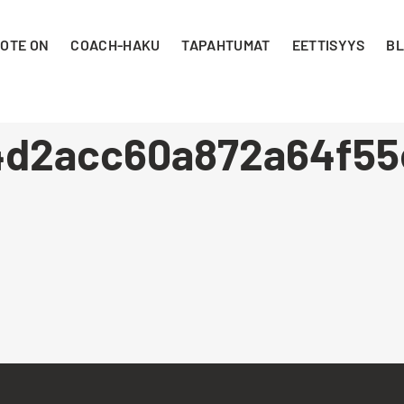
 OTE ON
COACH-HAKU
TAPAHTUMAT
EETTISYYS
BL
4d2acc60a872a64f55