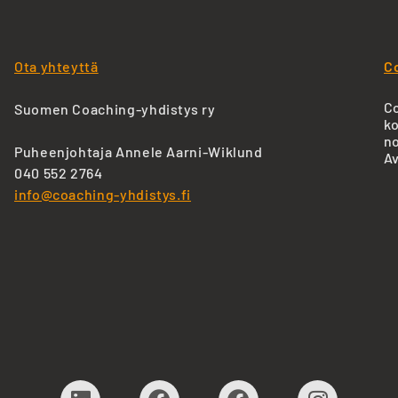
Ota yhteyttä
C
Co
Suomen Coaching-yhdistys ry
ko
no
Puheenjohtaja Annele Aarni-Wiklund
Av
040 552 2764
info@coaching-yhdistys.fi