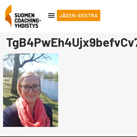
JÄSEN-EKSTRA
TgB4PwEh4Ujx9befvCv