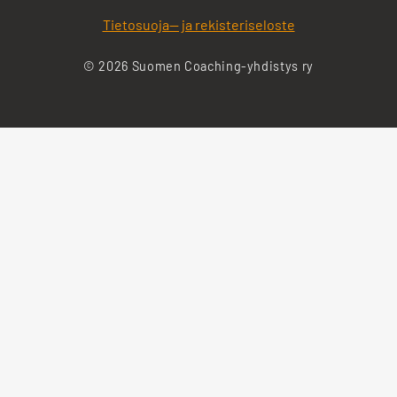
Tietosuoja— ja rekisteriseloste
© 2026 Suomen Coaching-yhdistys ry