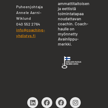
ammattitaitoisen
Puheenjohtaja
ja eettistä
Annele Aarni-
toimintatapaa
Wiklund
noudattavan
coachin. Coach-
040 552 2764
haulle on
info@coaching-
myönnetty
yhdistys.fi
Avainlippu-
merkki.