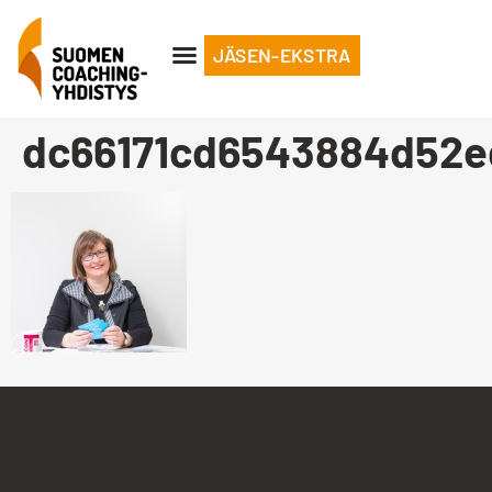
JÄSEN-EKSTRA
dc66171cd6543884d52e