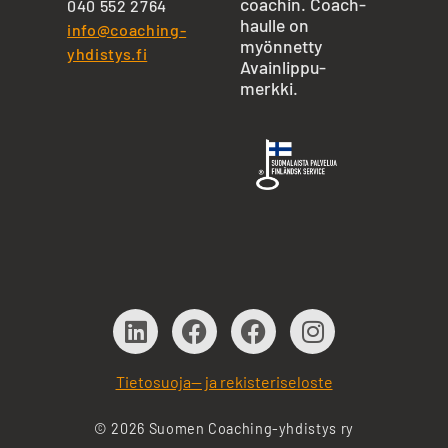
coachin. Coach-
040 552 2764
haulle on
info@coaching-
myönnetty
yhdistys.fi
Avainlippu-
merkki.
Tietosuoja— ja rekisteriseloste
© 2026 Suomen Coaching-yhdistys ry