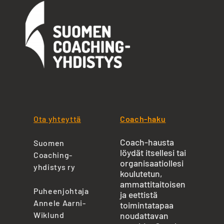
Ota yhteyttä
Coach-haku
Coach-hausta
Suomen
löydät itsellesi tai
Coaching-
organisaatiollesi
yhdistys ry
koulutetun,
ammattitaitoisen
Puheenjohtaja
ja eettistä
Annele Aarni-
toimintatapaa
Wiklund
noudattavan