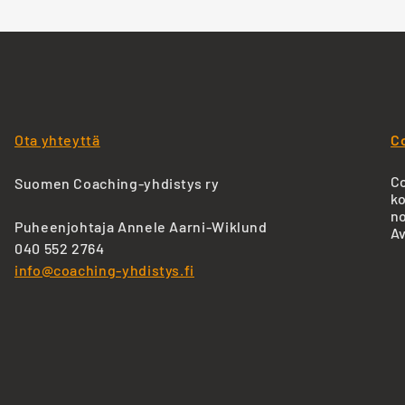
Ota yhteyttä
C
Co
Suomen Coaching-yhdistys ry
ko
no
Puheenjohtaja Annele Aarni-Wiklund
Av
040 552 2764
info@coaching-yhdistys.fi