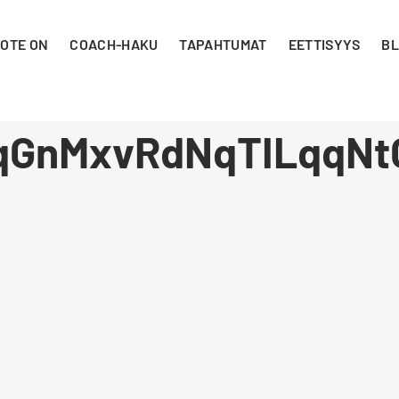
 OTE ON
COACH-HAKU
TAPAHTUMAT
EETTISYYS
BL
qGnMxvRdNqTILqqNt