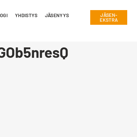
JÄSEN-
OGI
YHDISTYS
JÄSENYYS
EKSTRA
GOb5nresQ