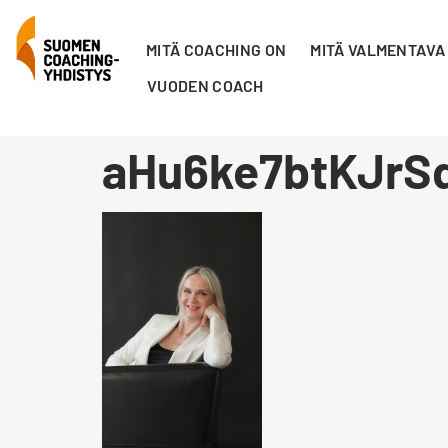
MITÄ COACHING ON
MITÄ VALMENTAVA
VUODEN COACH
aHu6ke7btKJrS