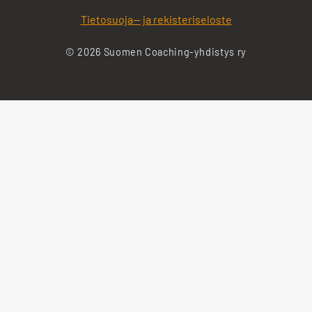
Tietosuoja— ja rekisteriseloste
© 2026 Suomen Coaching-yhdistys ry