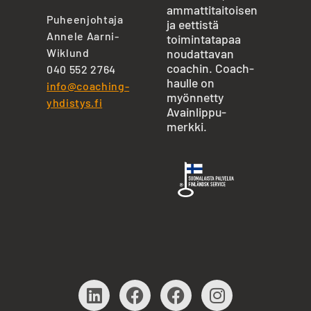
ammattitaitoisen
Puheenjohtaja
ja eettistä
Annele Aarni-
toimintatapaa
Wiklund
noudattavan
coachin. Coach-
040 552 2764
haulle on
info@coaching-
myönnetty
yhdistys.fi
Avainlippu-
merkki.