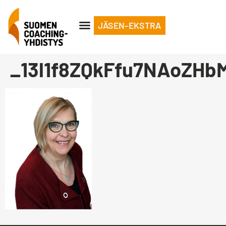
JÄSEN-EKSTRA
_13l1f8ZQkFfu7NAoZH