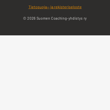
Tietosuoja— ja rekisteriseloste
© 2026 Suomen Coaching-yhdistys ry