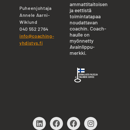
ammattitaitoisen
Puheenjohtaja
ja eettistä
Annele Aarni-
toimintatapaa
Wiklund
noudattavan
coachin. Coach-
040 552 2764
haulle on
info@coaching-
myönnetty
yhdistys.fi
Avainlippu-
merkki.