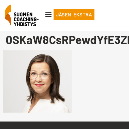
JÄSEN-EKSTRA
0SKaW8CsRPewdYfE3Z