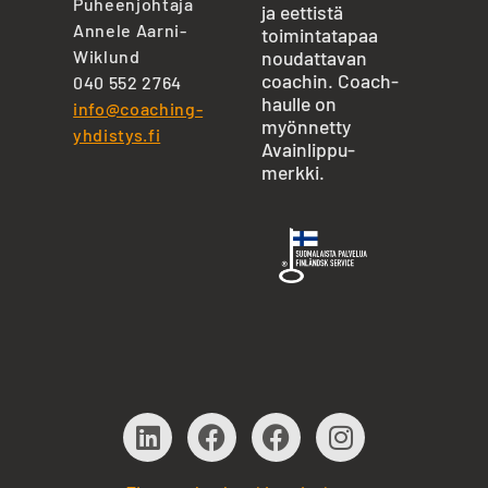
Puheenjohtaja
ja eettistä
Annele Aarni-
toimintatapaa
Wiklund
noudattavan
coachin. Coach-
040 552 2764
haulle on
info@coaching-
myönnetty
yhdistys.fi
Avainlippu-
merkki.