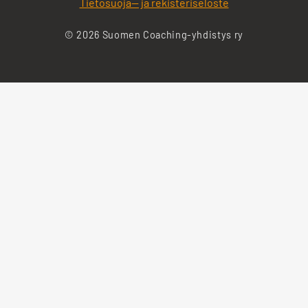
Tietosuoja— ja rekisteriseloste
© 2026 Suomen Coaching-yhdistys ry