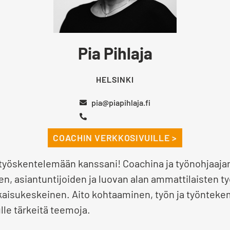
Pia Pihlaja
HELSINKI
pia@piapihlaja.fi
COACHIN VERKKOSIVUILLE >
a työskentelemään kanssani! Coachina ja työnohjaaja
n, asiantuntijoiden ja luovan alan ammattilaisten t
atkaisukeskeinen. Aito kohtaaminen, työn ja työntek
le tärkeitä teemoja.