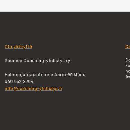
Ota yhteyttä
C
Co
Suomen Coaching-yhdistys ry
ko
no
Puheenjohtaja Annele Aarni-Wiklund
Av
040 552 2764
info@coaching-yhdistys.fi