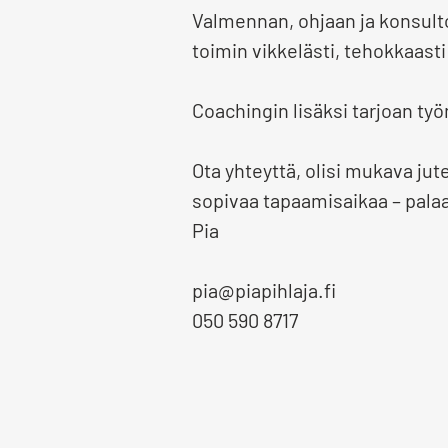
Valmennan, ohjaan ja konsultoi
toimin vikkelästi, tehokkaasti
Coachingin lisäksi tarjoan ty
Ota yhteyttä, olisi mukava jute
sopivaa tapaamisaikaa – pala
Pia
pia@piapihlaja.fi
050 590 8717