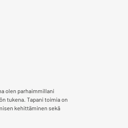
na olen parhaimmillani
yön tukena. Tapani toimia on
emisen kehittäminen sekä