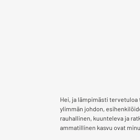
Hei, ja lämpimästi tervetulo
ylimmän johdon, esihenkilöide
rauhallinen, kuunteleva ja r
ammatillinen kasvu ovat minul