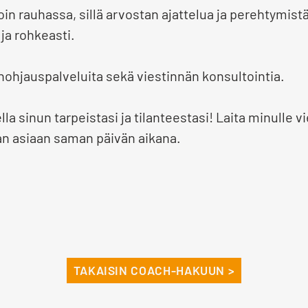
n rauhassa, sillä arvostan ajattelua ja perehtymistä.
 ja rohkeasti.
önohjauspalveluita sekä viestinnän konsultointia.
lla sinun tarpeistasi ja tilanteestasi! Laita minulle vi
an asiaan saman päivän aikana.
TAKAISIN COACH-HAKUUN >