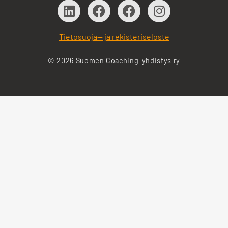
Tietosuoja— ja rekisteriseloste
© 2026 Suomen Coaching-yhdistys ry