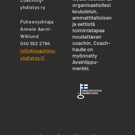
organisaatiollesi
yhdistys ry
koulutetun,
ammattitaitoisen
Puheenjohtaja
ja eettistä
Annele Aarni-
toimintatapaa
Wiklund
noudattavan
coachin. Coach-
040 552 2764
haulle on
info@coaching-
myönnetty
yhdistys.fi
Avainlippu-
merkki.