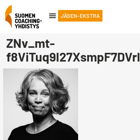
JÄSEN-EKSTRA
ZNv_mt-
f8ViTuq9I27XsmpF7DVr