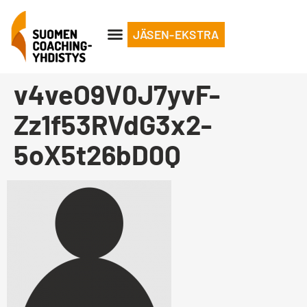
JÄSEN-EKSTRA
v4veO9V0J7yvF-
Zz1f53RVdG3x2-
5oX5t26bD0Q