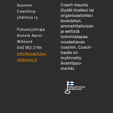
Coach-hausta
Suomen
löydät itsellesi tai
Coaching-
organisaatiollesi
yhdistys ry
koulutetun,
ammattitaitoisen
Puheenjohtaja
ja eettistä
Annele Aarni-
toimintatapaa
Wiklund
noudattavan
coachin. Coach-
040 552 2764
haulle on
info@coaching-
myönnetty
yhdistys.fi
Avainlippu-
merkki.