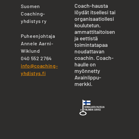
Coach-hausta
Suomen
löydät itsellesi tai
Coaching-
organisaatiollesi
yhdistys ry
koulutetun,
ammattitaitoisen
Puheenjohtaja
ja eettistä
Annele Aarni-
toimintatapaa
Wiklund
noudattavan
coachin. Coach-
040 552 2764
haulle on
info@coaching-
myönnetty
yhdistys.fi
Avainlippu-
merkki.