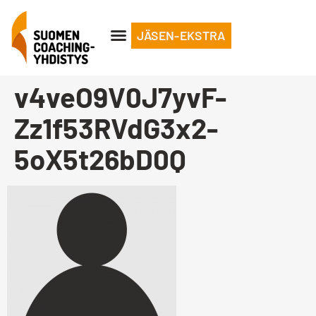
JÄSEN-EKSTRA
v4veO9V0J7yvF-
Zz1f53RVdG3x2-
5oX5t26bD0Q