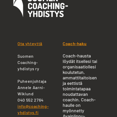
Ota yhteyttä
Coach-haku
Coach-hausta
Suomen
löydät itsellesi tai
Coaching-
organisaatiollesi
yhdistys ry
koulutetun,
ammattitaitoisen
Puheenjohtaja
ja eettistä
Annele Aarni-
toimintatapaa
Wiklund
noudattavan
coachin. Coach-
040 552 2764
haulle on
info@coaching-
myönnetty
yhdistys.fi
Avainlippu-