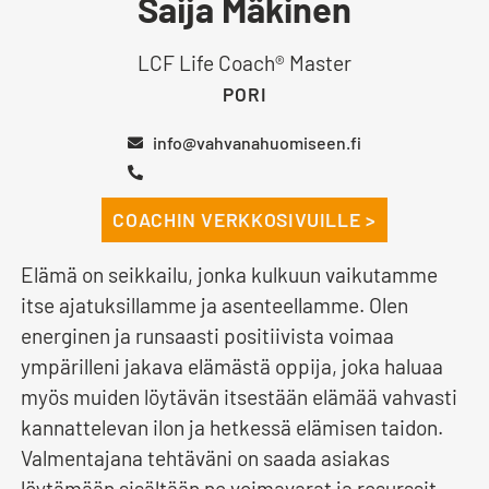
Saija Mäkinen
LCF Life Coach® Master
PORI
info@vahvanahuomiseen.fi
COACHIN VERKKOSIVUILLE >
Elämä on seikkailu, jonka kulkuun vaikutamme
itse ajatuksillamme ja asenteellamme. Olen
energinen ja runsaasti positiivista voimaa
ympärilleni jakava elämästä oppija, joka haluaa
myös muiden löytävän itsestään elämää vahvasti
kannattelevan ilon ja hetkessä elämisen taidon.
Valmentajana tehtäväni on saada asiakas
löytämään sisältään ne voimavarat ja resurssit,