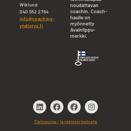
Wiklund
noudattavan
coachin. Coach-
040 552 2764
haulle on
info@coaching-
myönnetty
yhdistys.fi
Avainlippu-
merkki.
Tietosuoja— ja rekisteriseloste