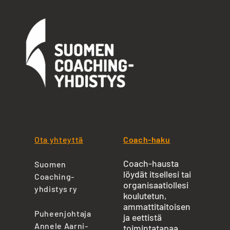
Ota yhteyttä
Coach-haku
Coach-hausta
Suomen
löydät itsellesi tai
Coaching-
organisaatiollesi
yhdistys ry
koulutetun,
ammattitaitoisen
Puheenjohtaja
ja eettistä
Annele Aarni-
toimintatapaa