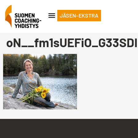
JÄSEN-EKSTRA
oN__fm1sUEFiO_G33SD