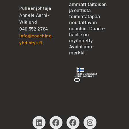
ammattitaitoisen
Puheenjohtaja
ja eettistä
Annele Aarni-
toimintatapaa
Wiklund
noudattavan
coachin. Coach-
040 552 2764
haulle on
info@coaching-
myönnetty
yhdistys.fi
Avainlippu-
merkki.