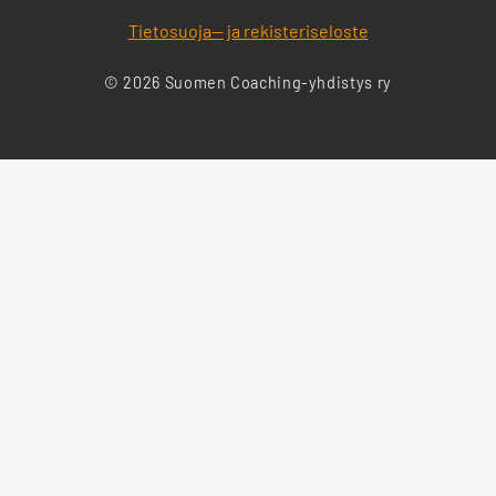
Tietosuoja— ja rekisteriseloste
© 2026 Suomen Coaching-yhdistys ry