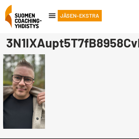
JÄSEN-EKSTRA
3N1IXAupt5T7fB8958C