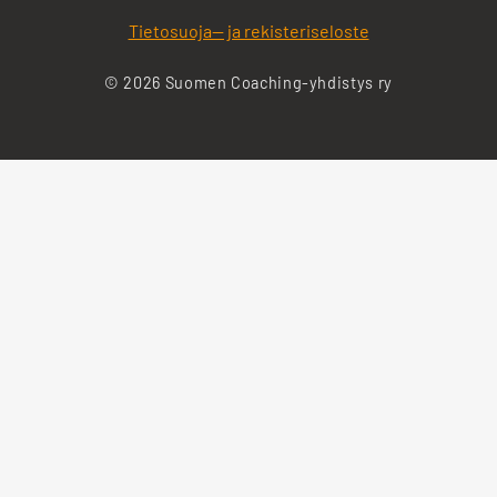
Tietosuoja— ja rekisteriseloste
© 2026 Suomen Coaching-yhdistys ry