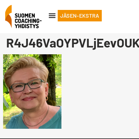
JÄSEN-EKSTRA
R4J46VaOYPVLjEevOUK