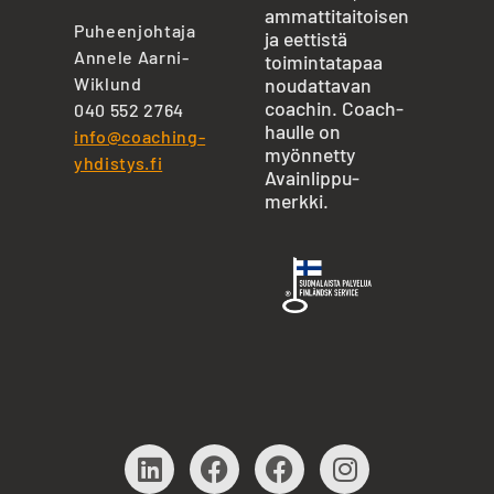
ammattitaitoisen
Puheenjohtaja
ja eettistä
Annele Aarni-
toimintatapaa
Wiklund
noudattavan
coachin. Coach-
040 552 2764
haulle on
info@coaching-
myönnetty
yhdistys.fi
Avainlippu-
merkki.