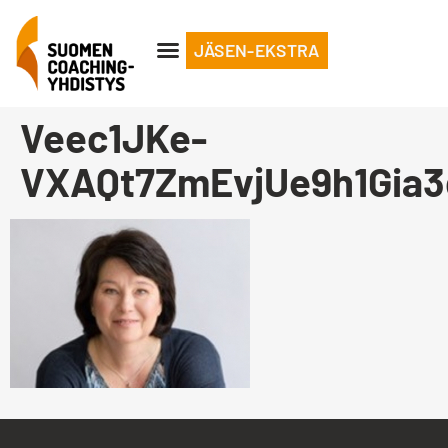
JÄSEN-EKSTRA
Veec1JKe-
VXAQt7ZmEvjUe9h1Gia