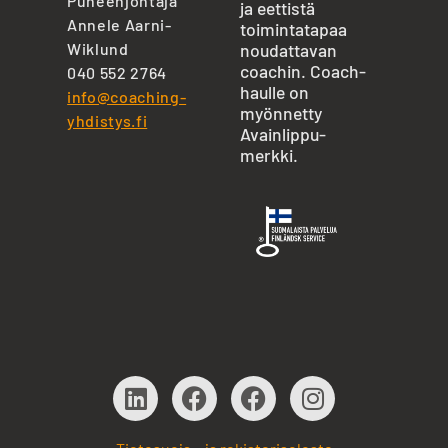
Puheenjohtaja
ja eettistä
Annele Aarni-
toimintatapaa
Wiklund
noudattavan
coachin. Coach-
040 552 2764
haulle on
info@coaching-
myönnetty
yhdistys.fi
Avainlippu-
merkki.