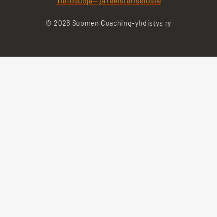
Tietosuoja— ja rekisteriseloste
© 2026 Suomen Coaching-yhdistys ry