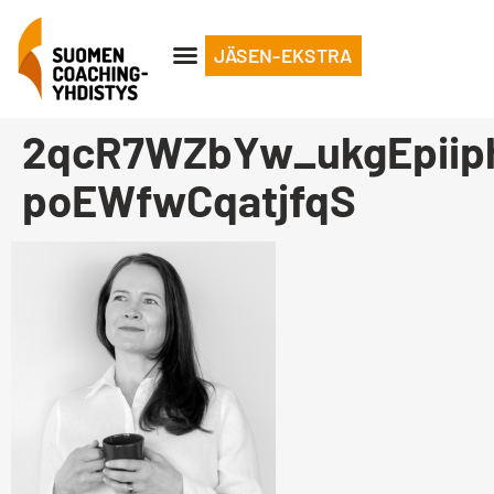
JÄSEN-EKSTRA
2qcR7WZbYw_ukgEpiip
poEWfwCqatjfqS