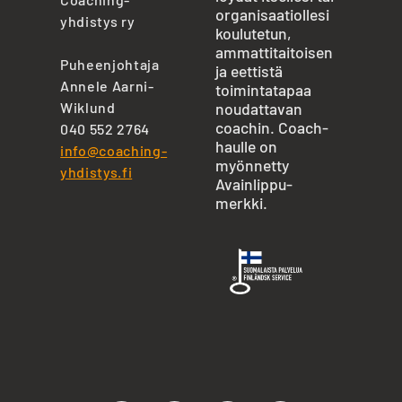
organisaatiollesi
yhdistys ry
koulutetun,
ammattitaitoisen
Puheenjohtaja
ja eettistä
Annele Aarni-
toimintatapaa
Wiklund
noudattavan
coachin. Coach-
040 552 2764
haulle on
info@coaching-
myönnetty
yhdistys.fi
Avainlippu-
merkki.