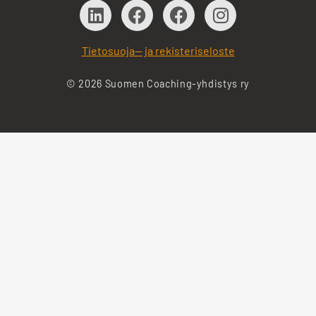
Tietosuoja— ja rekisteriseloste
© 2026 Suomen Coaching-yhdistys ry