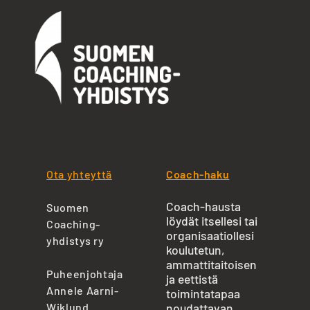
Ota yhteyttä
Coach-haku
Coach-hausta
Suomen
löydät itsellesi tai
Coaching-
organisaatiollesi
yhdistys ry
koulutetun,
ammattitaitoisen
Puheenjohtaja
ja eettistä
Annele Aarni-
toimintatapaa
Wiklund
noudattavan