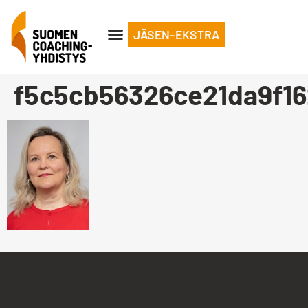
JÄSEN-EKSTRA
f5c5cb56326ce21da9f1