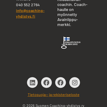
coachin. Coach-
040 552 2764
haulle on
info@coaching-
myönnetty
yhdistys.fi
Avainlippu-
merkki.
Tietosuoja— ja rekisteriseloste
© 2026 Suomen Coaching-yhdistys ry