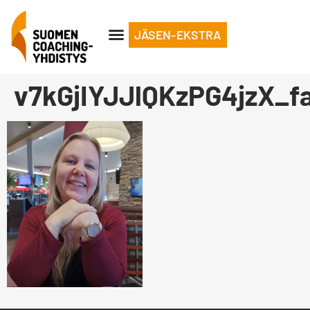
JÄSEN-EKSTRA
v7kGjIYJJlQKzPG4jzX_