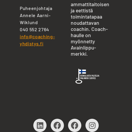
ammattitaitoisen
Puheenjohtaja
ja eettistä
Annele Aarni-
toimintatapaa
Wiklund
noudattavan
coachin. Coach-
040 552 2764
haulle on
info@coaching-
myönnetty
yhdistys.fi
Avainlippu-
merkki.