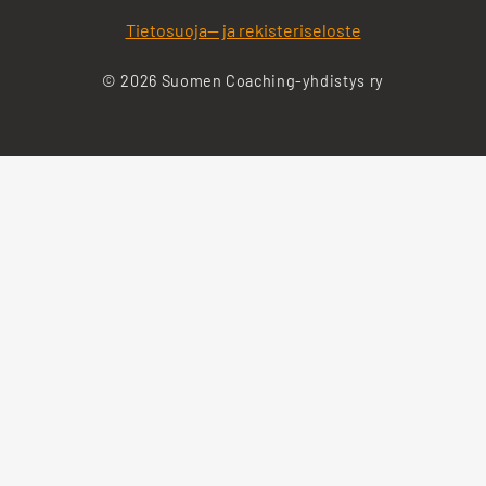
Tietosuoja— ja rekisteriseloste
© 2026 Suomen Coaching-yhdistys ry