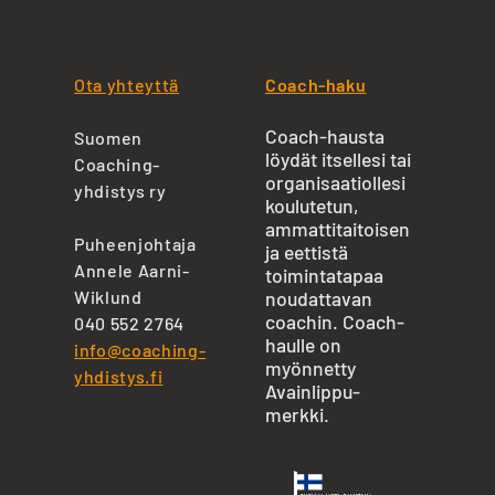
Ota yhteyttä
Coach-haku
Coach-hausta
Suomen
löydät itsellesi tai
Coaching-
organisaatiollesi
yhdistys ry
koulutetun,
ammattitaitoisen
Puheenjohtaja
ja eettistä
Annele Aarni-
toimintatapaa
Wiklund
noudattavan
coachin. Coach-
040 552 2764
haulle on
info@coaching-
myönnetty
yhdistys.fi
Avainlippu-
merkki.