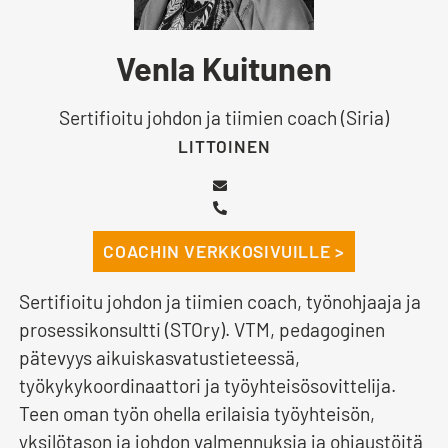
Venla Kuitunen
Sertifioitu johdon ja tiimien coach (Siria)
LITTOINEN
COACHIN VERKKOSIVUILLE >
Sertifioitu johdon ja tiimien coach, työnohjaaja ja
prosessikonsultti (STOry). VTM, pedagoginen
pätevyys aikuiskasvatustieteessä,
työkykykoordinaattori ja työyhteisösovittelija.
Teen oman työn ohella erilaisia työyhteisön,
yksilötason ja johdon valmennuksia ja ohjaustöitä