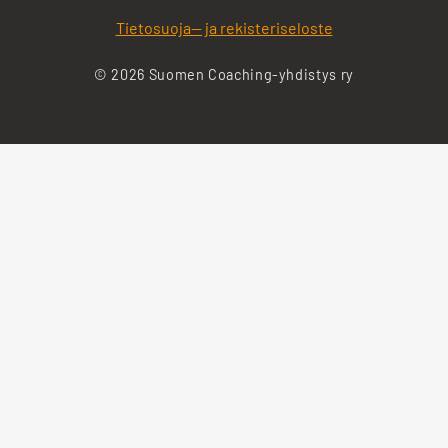
Tietosuoja— ja rekisteriseloste
© 2026 Suomen Coaching-yhdistys ry