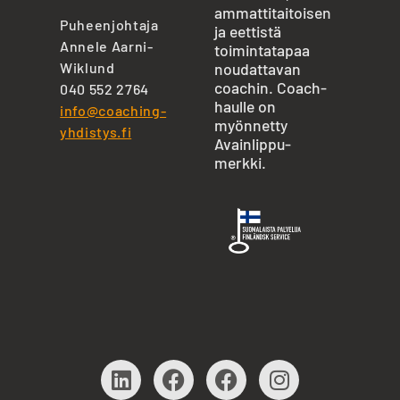
ammattitaitoisen
Puheenjohtaja
ja eettistä
Annele Aarni-
toimintatapaa
Wiklund
noudattavan
coachin. Coach-
040 552 2764
haulle on
info@coaching-
myönnetty
yhdistys.fi
Avainlippu-
merkki.