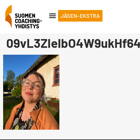
JÄSEN-EKSTRA
09vL3ZIelbO4W9ukHf6